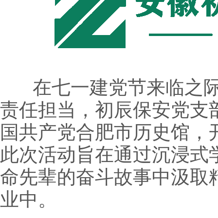
在七一建党节来临之
责任担当，初辰保安党支
国共产党合肥市历史馆，
此次活动旨在通过沉浸式
命先辈的奋斗故事中汲取
业中。