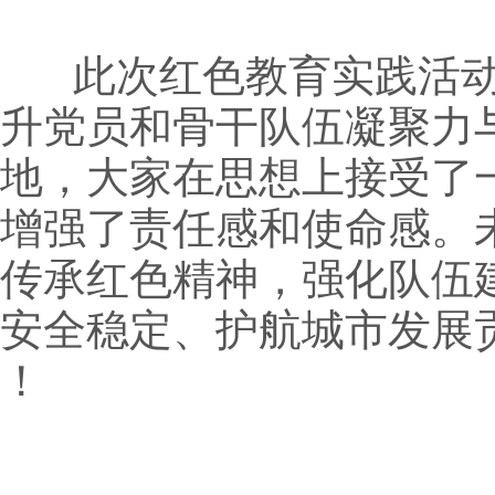
此次红色教育实践活
升党员和骨干队伍凝聚力
地，大家在思想上接受了
增强了责任感和使命感。
传承红色精神，强化队伍
安全稳定、护航城市发展
！