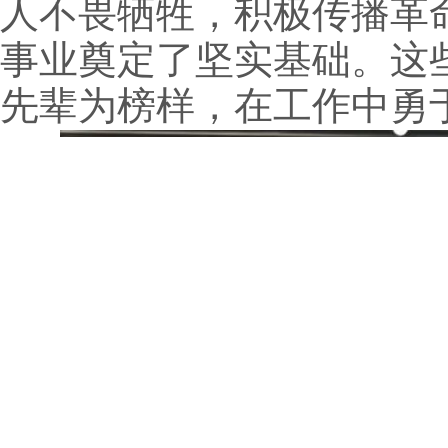
人不畏牺牲，积极传播革
事业奠定了坚实基础。这
先辈为榜样，在工作中勇