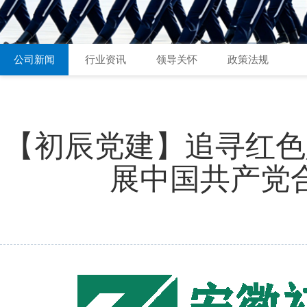
公司新闻
行业资讯
领导关怀
政策法规
【初辰党建】追寻红色
展中国共产党